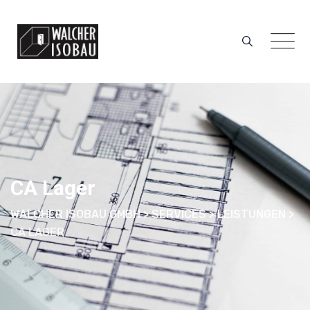
CA Lager
WALCHER ISOBAU GMBH
>
SERVICES
>
LEISTUNGEN
>
CA LAGER